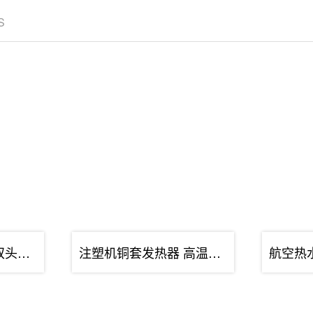
S
工业耐高温发热管 双头法兰电加热管 不锈···
注塑机铜套发热器 高温单头加热管 空气干···