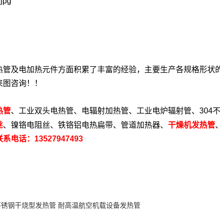
热管及电加热元件方面积累了丰富的经验，主要生产各规格形状
来图咨询！！
热管
、工业双头电热管、电辐射加热管、工业电炉辐射管、304
丝
、镍铬电阻丝、铁铬铝电热扁带、管道加热器、
干燥机发热管
联系电话：13527947493
不锈钢干烧型发热管 耐高温航空机载设备发热管