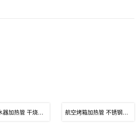
航空热水器加热管 干烧单头发热管 不锈钢···
航空烤箱加热管 不锈钢干烧型发热管 耐高···