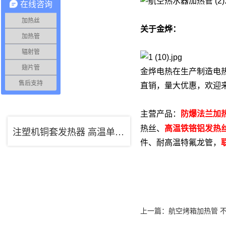
在线咨询
加热丝
关于金烨：
加热管
辐射管
翅片管
金烨电热在生产制造电
售后支持
直销，量大优惠，欢迎
主营产品：
防爆法兰加
热丝、
高温铁铬铝发热
注塑机铜套发热器 高温单头加热管 空气干烧电热管
件、耐高温特氟龙管，
上一篇：
航空烤箱加热管 