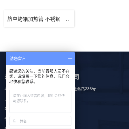
航空烤箱加热管 不锈钢干烧型发热管 耐高温航空机载设备发热管
请您留言
感谢您的关注，当前客服人员不在
东莞市金烨电热材料有限公司
线，请填写一下您的信息，我们会
尽快和您联系。
地址：广东省东莞市东城街道温塘社区莞温路236号
手机：13712399352（微信）
电话：13712399352（微信）
传真：0769-22258349
邮箱：709724315@qq.com