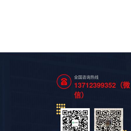
全国咨询热线
13712399352（微
信）